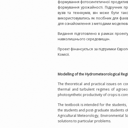
формування фотосинтетичної продуктивн
формування урожайності. Підручник при
вузів та технікумів, він може бути та
використовуватись як посібник для фахівці
для ознайомлення з методами моделюва
Видання підготовлено в рамках проекту
навколишнього середовища».
Проект фінансується за підтримки Європей
Комісії.
Modelling of the Hydrometeorological Reg
The theoretical and practical issues on c
thermal and turbulent regimes of agroec
photosynthetic productivity of crops is con
The textbook is intended for the students, 
the students and post-graduate students of 
Agricultural Meteorology, Environmental S
solutions to particular problems.