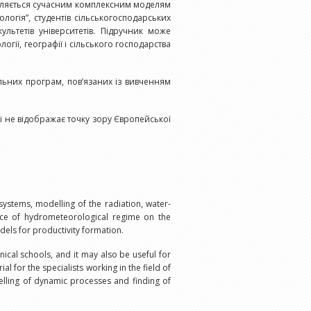
діляється сучасним комплексним моделям
огія”, студентів сільськогосподарських
ультетів університетів. Підручник може
логії, географії і сільського господарства
льних програм, пов’язаних із вивченням
а і не відображає точку зору Європейської
ystems, modelling of the radiation, water-
nce of hydrometeorological regime on the
dels for productivity formation.
nical schools, and it may also be useful for
 for the specialists working in the field of
elling of dynamic processes and finding of