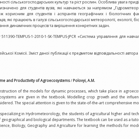
ості сільськогосподарських культур та ріст рослин. Особлива увага при
значено для студентів вузів, які навчаються за напрямом „Гідрометеорол
кож корисним для студентів і аспірантів географічних і біологічних фак
в, які працюють в галузі сільськогосподарської метеорології, екології, біо
ння динамічних процесів та вирішення конкретних задач.
 511390-ТЕМРUS-1-2010-1-SК-ТЕМРUS-JРСR «Система управління для навча
ської Комісії. Зміст даної публікації є предметом відповідальності автор
ime and Productivity of Agroecosystems
/
Polovyi, A.М.
onstruction of the models for dynamic processes, which take place in agroecos
osystems are given in the textbook. Modelling crop growth and the influe
sidered. The special attention is given to the state-of-the-art comprehensive mo
specializing in Hydrometeorology, the students of agricultural higher and tech
geographical and biological departments. The textbook can be used as a tutorial
cience, Biology, Geography and Agriculture for learning the methods for mod