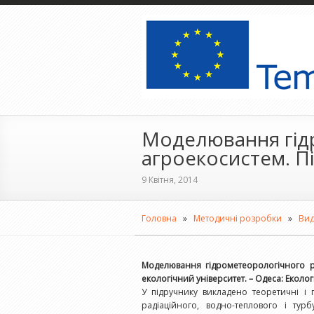
Моделювання гід
агроекосистем. П
9 Квітня, 2014
Головна
»
Методичні розробки
»
Ви
Моделювання гідрометеорологічного р
екологічний університет. – Одеса: Екологія
У підручнику викладено теоретичні і 
радіаційного, водно-теплового і ту