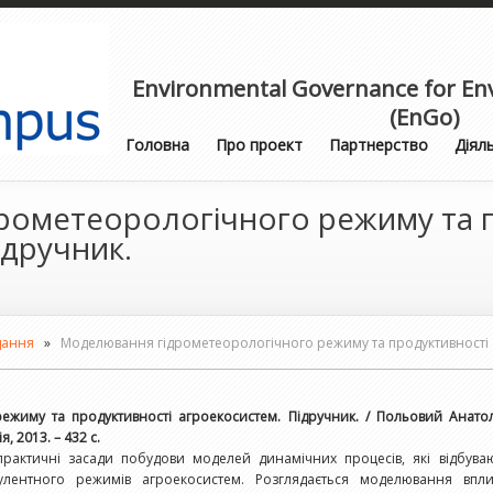
Environmental Governance for Env
(EnGo)
Головна
Про проект
Партнерство
Діял
рометеорологічного режиму та 
ідручник.
дання
»
Моделювання гідрометеорологічного режиму та продуктивності 
ежиму та продуктивності агроекосистем. Підручник. / Польовий Анат
, 2013. – 432 с.
практичні засади побудови моделей динамічних процесів, які відбув
рбулентного режимів агроекосистем. Розглядається моделювання впл