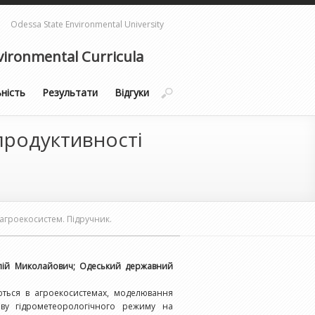
Odessa State Environmental University
ironmental Curricula
ьність
Результати
Відгуки
продуктивності
агроекосистем. Підручник.
олій Миколайович; Одеський державний
аються в агроекосистемах, моделювання
иву гідрометеорологічного режиму на